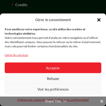
Credits
Gérer le consentement
CONTACTEZ – NOUS
Pour améliorer votre expérience, ce site utilise des cookies et
Av. de Bretagne, 76100 Rouen centre
technologies similaires.
Votre consentement nous permet d’analyser votre navigation ou d’utiliser
commercial Saint Sever , 1er étage
des identifiants uniques. Vous pouvez le refuser ou le retirer à tout moment,
mais cela pourrait limiter certaines fonctionnalités du site.
coordination@youlecompagnie.com
Gérer les services
+33 7 69 13 20 29
Accepter
Refuser
Voir les préférences
Politique de cookies
Protégé : Politique de confidentialité
Youle Compagnie est une maison créative dédiée à
Share This