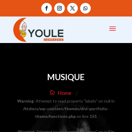
MUSIQUE
/
Home
Warning
: Attempt to read property "labels" on null in
/htdocs/wp-content/themes/divi-portfolio-
theme/functions.php
on line
155
Warning
: Attempt to read property "name" on null in