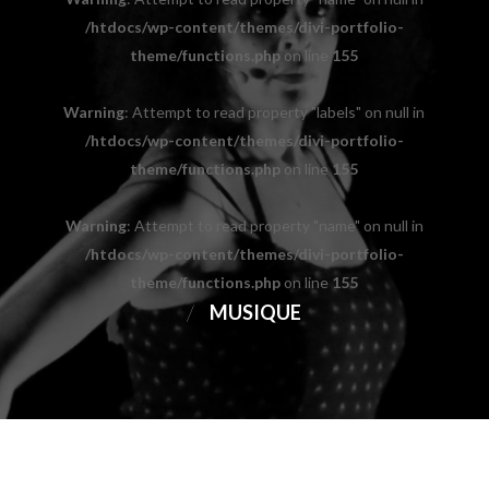
/htdocs/wp-content/themes/divi-portfolio-
theme/functions.php
on line
155
Warning
: Attempt to read property "labels" on null in
/htdocs/wp-content/themes/divi-portfolio-
theme/functions.php
on line
155
Warning
: Attempt to read property "name" on null in
/htdocs/wp-content/themes/divi-portfolio-
theme/functions.php
on line
155
/
MUSIQUE